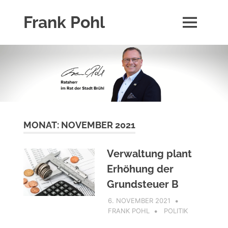
Zum
Frank Pohl
Inhalt
MENÜ
springen
Über
die
Person
Frank
Pohl
und
seine
Aktivitäten.
MONAT:
NOVEMBER 2021
Verwaltung plant
Erhöhung der
Grundsteuer B
6. NOVEMBER 2021
FRANK POHL
POLITIK