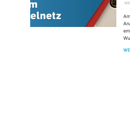
WI
Am
An
em
Wu
WE