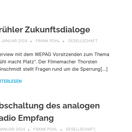
rühler Zukunftsdialoge
. JANUAR 2024
FRANK POHL
GESELLSCHAFT
terview mit dem WEPAG Vorsitzenden zum Thema
rühl macht Platz“. Der Filmemacher Thorsten
einschmidt stellt Fragen rund um die Sperrung[…]
ITERLESEN
bschaltung des analogen
adio Empfang
 JANUAR 2024
FRANK POHL
GESELLSCHAFT
,