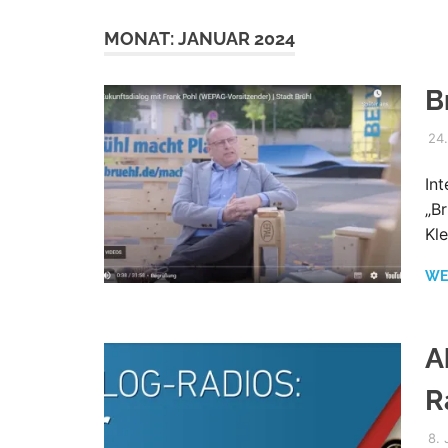
MONAT:
JANUAR 2024
B
24
In
„B
Kl
WE
A
R
8.