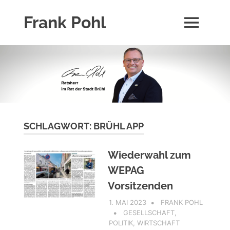
Zum
Frank Pohl
Inhalt
MENÜ
springen
Über
die
Person
Frank
Pohl
und
seine
Aktivitäten.
SCHLAGWORT:
BRÜHL APP
Wiederwahl zum
WEPAG
Vorsitzenden
1. MAI 2023
FRANK POHL
GESELLSCHAFT
,
POLITIK
,
WIRTSCHAFT