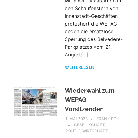
Mit einer Plakataktion in
den Schaufenstern von
Innenstadt-Geschäften
protestiert die WEPAG
gegen die ersatzlose
Sperrung des Belvedere-
Parkplatzes vom 21.
August[…]
WEITERLESEN
Wiederwahl zum
WEPAG
Vorsitzenden
1. MAI 2023
FRANK POHL
GESELLSCHAFT
,
POLITIK
,
WIRTSCHAFT