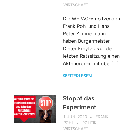
WIRTSCHAFT
Die WEPAG-Vorsitzenden
Frank Pohl und Hans
Peter Zimmermann
haben Bürgermeister
Dieter Freytag vor der
letzten Ratssitzung einen
Aktenordner mit über[…]
WEITERLESEN
Stoppt das
Experiment
1. JUNI 2023
FRANK
POHL
POLITIK
,
WIRTSCHAFT