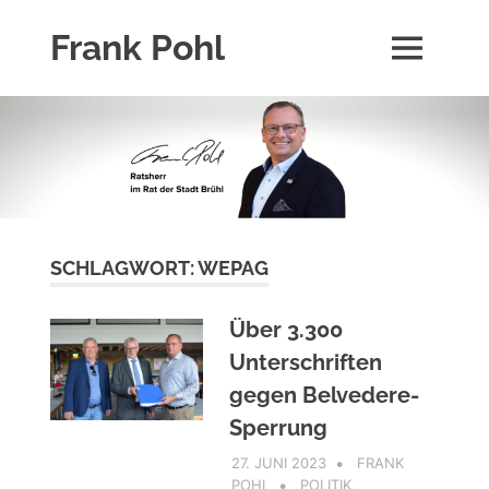
Zum
Frank Pohl
Inhalt
MENÜ
springen
Über
die
Person
Frank
Pohl
und
seine
Aktivitäten.
SCHLAGWORT:
WEPAG
Über 3.300
Unterschriften
gegen Belvedere-
Sperrung
27. JUNI 2023
FRANK
POHL
POLITIK
,