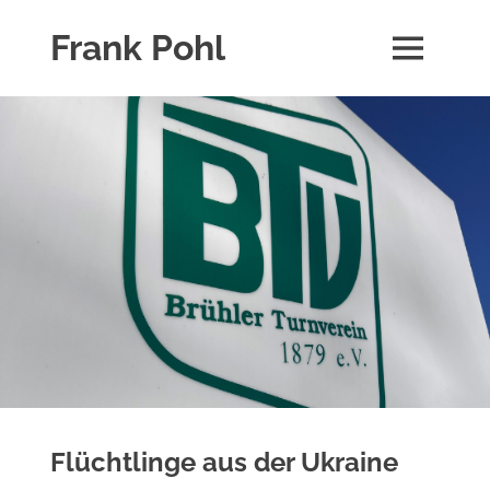
Zum
Frank Pohl
Inhalt
MENÜ
springen
Über
die
Person
Frank
Pohl
und
seine
Aktivitäten.
Flüchtlinge aus der Ukraine